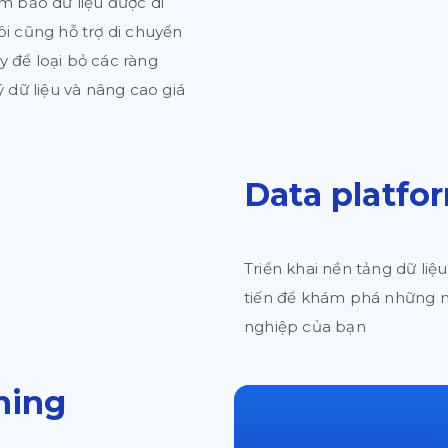
ảm bảo dữ liệu được di
ôi cũng hỗ trợ di chuyển
y để loại bỏ các ràng
ý dữ liệu và nâng cao giá
Data platfo
Triển khai nền tảng dữ liệ
tiến để khám phá những nh
nghiệp của bạn
ning