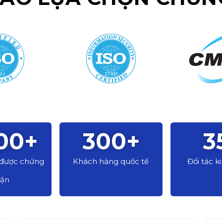
00
+
300
+
3
 được chứng
Khách hàng quốc tế
Đối tác 
ận