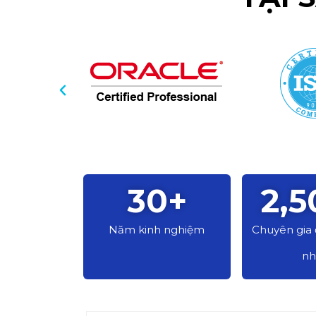
30
+
2,5
Năm kinh nghiệm
Chuyên gia
nh