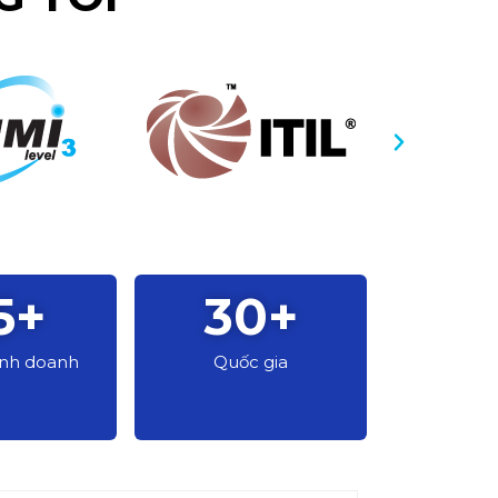
5
+
30
+
kinh doanh
Quốc gia